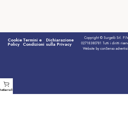
Copyright © Surgelò Srl. P.I
Cookie
Termini e
Dichiarazione
02718380781 Tutti i diritti riserv
Policy
Condizioni
sulla Privacy
Website by conSenso advertis
Menu
Carrello