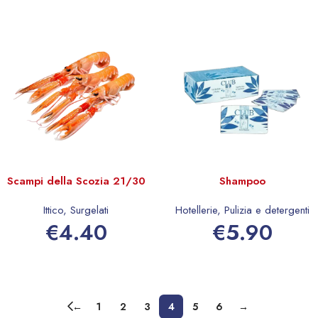
Scampi della Scozia 21/30
Shampoo
Ittico
,
Surgelati
Hotellerie
,
Pulizia e detergenti
€
4.40
€
5.90
Aggiungi al carrello
Aggiungi al carrello
←
1
2
3
4
5
6
→