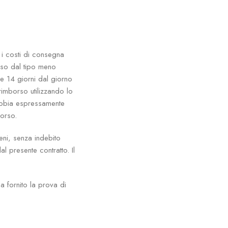
 i costi di consegna
rso dal tipo meno
e 14 giorni dal giorno
rimborso utilizzando lo
 abbia espressamente
borso.
eni, senza indebito
l presente contratto. Il
a fornito la prova di