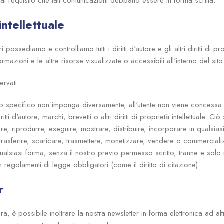
 al requisito che tali comunicazioni debbano essere in forma scritta.
intellettuale
i possediamo e controlliamo tutti i diritti d'autore e gli altri diritti di pro
formazioni e le altre risorse visualizzate o accessibili all'interno del sit
servati
o specifico non imponga diversamente, all'utente non viene concessa 
ritti d'autore, marchi, brevetti o altri diritti di proprietà intellettuale. Ci
are, riprodurre, eseguire, mostrare, distribuire, incorporare in qualsia
trasferire, scaricare, trasmettere, monetizzare, vendere o commerciali
ualsiasi forma, senza il nostro previo permesso scritto, tranne e solo n
n regolamenti di legge obbligatori (come il diritto di citazione).
r
, è possibile inoltrare la nostra newsletter in forma elettronica ad a