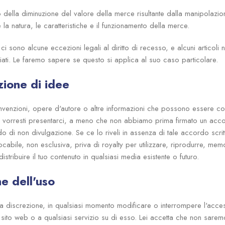
 della diminuzione del valore della merce risultante dalla manipolazi
 la natura, le caratteristiche e il funzionamento della merce.
ci sono alcune eccezioni legali al diritto di recesso, e alcuni articol
biati. Le faremo sapere se questo si applica al suo caso particolare.
zione di idee
nvenzioni, opere d'autore o altre informazioni che possono essere co
che vorresti presentarci, a meno che non abbiamo prima firmato un acco
rdo di non divulgazione. Se ce lo riveli in assenza di tale accordo scri
ocabile, non esclusiva, priva di royalty per utilizzare, riprodurre, mem
istribuire il tuo contenuto in qualsiasi media esistente o futuro.
e dell'uso
a discrezione, in qualsiasi momento modificare o interrompere l'ac
sito web o a qualsiasi servizio su di esso. Lei accetta che non sarem