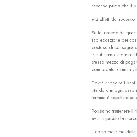
recesso prima che il p
9.2 Effetti del recesso
Se lei recede da questo
(ad eccezione dei cost
costoso di consegna st
in cui siamo informati 
stesso mezzo di pagame
concordato altrimenti;
Dovrà rispedire i beni
ritardo e in ogni caso n
termine è rispettato se
Possiamo trattenere il 
aver rispedito la merce
Il costo massimo della 