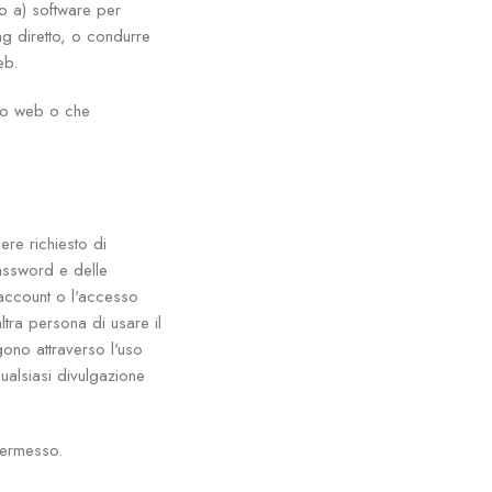
to a) software per
ing diretto, o condurre
eb.
ito web o che
ere richiesto di
assword e delle
'account o l'accesso
ltra persona di usare il
gono attraverso l'uso
alsiasi divulgazione
permesso.