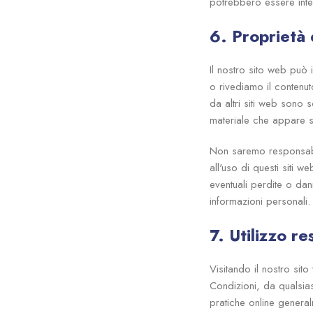
potrebbero essere inter
6. Proprietà 
Il nostro sito web può i
o rivediamo il contenuto
da altri siti web sono s
materiale che appare s
Non saremo responsabili 
all'uso di questi siti 
eventuali perdite o dan
informazioni personali.
7. Utilizzo r
Visitando il nostro sito
Condizioni, da qualsias
pratiche online general