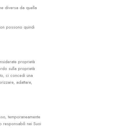
one diversa da quella
i non possono quindi
nsiderate proprietà
rdo sulla proprietà
tto, ci concedi una
orizzare, adattare,
cesso, temporaneamente
o responsabili nei Suoi