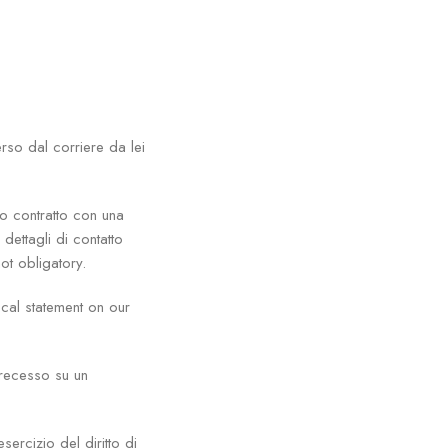
rso dal corriere da lei
to contratto con una
 dettagli di contatto
 not obligatory.
ocal statement on our
 recesso su un
esercizio del diritto di