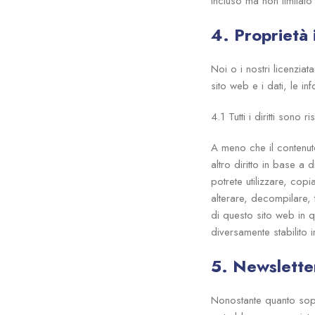
incluso ma non limitato
4. Proprietà 
Noi o i nostri licenziatar
sito web e i dati, le in
4.1 Tutti i diritti sono ri
A meno che il contenut
altro diritto in base a di
potrete utilizzare, copi
alterare, decompilare, 
di questo sito web in q
diversamente stabilito i
5. Newslette
Nonostante quanto sopra