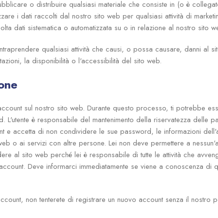
pubblicare o distribuire qualsiasi materiale che consiste in (o è collega
zare i dati raccolti dal nostro sito web per qualsiasi attività di market
ccolta dati sistematica o automatizzata su o in relazione al nostro sito w
ntraprendere qualsiasi attività che causi, o possa causare, danni al s
tazioni, la disponibilità o l'accessibilità del sito web.
ione
account sul nostro sito web. Durante questo processo, ti potrebbe ess
. L'utente è responsabile del mantenimento della riservatezza delle p
unt e accetta di non condividere le sue password, le informazioni dell
 web o ai servizi con altre persone. Lei non deve permettere a nessun'a
e al sito web perché lei è responsabile di tutte le attività che avven
account. Deve informarci immediatamente se viene a conoscenza di qu
account, non tenterete di registrare un nuovo account senza il nostro 