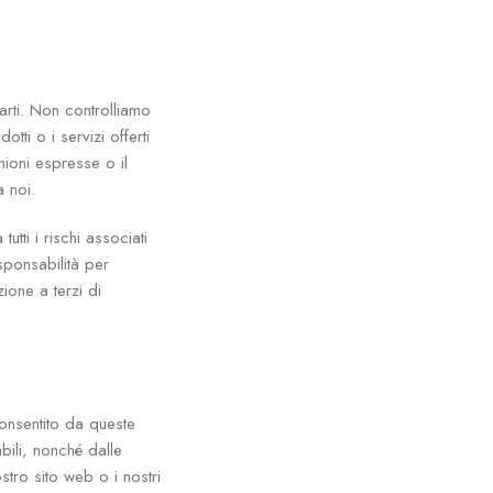
parti. Non controlliamo
tti o i servizi offerti
nioni espresse o il
 noi.
tti i rischi associati
sponsabilità per
ione a terzi di
 consentito da queste
bili, nonché dalle
stro sito web o i nostri