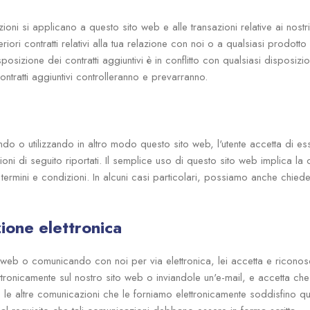
ioni si applicano a questo sito web e alle transazioni relative ai nostri
riori contratti relativi alla tua relazione con noi o a qualsiasi prodotto
posizione dei contratti aggiuntivi è in conflitto con qualsiasi disposizio
ontratti aggiuntivi controlleranno e prevarranno.
do o utilizzando in altro modo questo sito web, l'utente accetta di es
ioni di seguito riportati. Il semplice uso di questo sito web implica l
i termini e condizioni. In alcuni casi particolari, possiamo anche chied
ione elettronica
o web o comunicando con noi per via elettronica, lei accetta e ricon
tronicamente sul nostro sito web o inviandole un'e-mail, e accetta che tu
 e le altre comunicazioni che le forniamo elettronicamente soddisfino qua