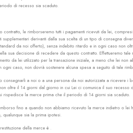
eriodo di recesso sia scaduto.
 contratto, le rimborseremo tutti i pagamenti ricevuti da lei, compresi
i supplementari derivanti dalla sua scelta di un tipo di consegna dive
andard da noi offerto), senza indebito ritardo e in ogni caso non oltr
della sua decisione di recedere da questo contratto. Effettueremo tale 
nto da lei utilizzato per la transazione iniziale, a meno che lei non
 in ogni caso, non dovrà sostenere alcuna spesa a seguito di tale rim
 o consegnarli a noi o a una persona da noi autorizzata a ricevere i b
on oltre il 14 giorni dal giorno in cui Lei ci comunica il suo recesso da
 si rispedisce la merce prima che il periodo di 14 giorni sia scaduto.
rimborso fino a quando non abbiamo ricevuto la merce indietro o lei h
, qualunque sia la prima ipotesi.
restituzione della merce è .