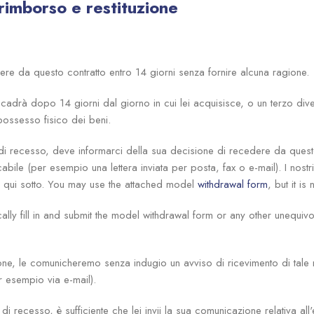
i rimborso e restituzione
cedere da questo contratto entro 14 giorni senza fornire alcuna ragione.
cadrà dopo 14 giorni dal giorno in cui lei acquisisce, o un terzo dive
 possesso fisico dei beni.
to di recesso, deve informarci della sua decisione di recedere da ques
bile (per esempio una lettera inviata per posta, fax o e-mail). I nostri
 qui sotto. You may use the attached model
withdrawal form
, but it is
ally fill in and submit the model withdrawal form or any other unequiv
ione, le comunicheremo senza indugio un avviso di ricevimento di tale
 esempio via e-mail).
 di recesso, è sufficiente che lei invii la sua comunicazione relativa all'