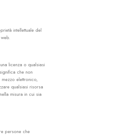
prietà intellettuale del
o web.
una licenza o qualsiasi
ò significa che non
si mezzo elettronico,
zzare qualsiasi risorsa
ella misura in cui sia
ltre persone che