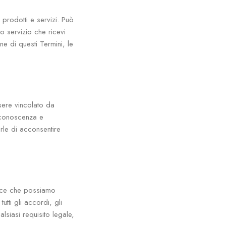
 prodotti e servizi. Può
 o servizio che ricevi
ne di questi Termini, le
sere vincolato da
a conoscenza e
erle di acconsentire
osce che possiamo
tti gli accordi, gli
lsiasi requisito legale,