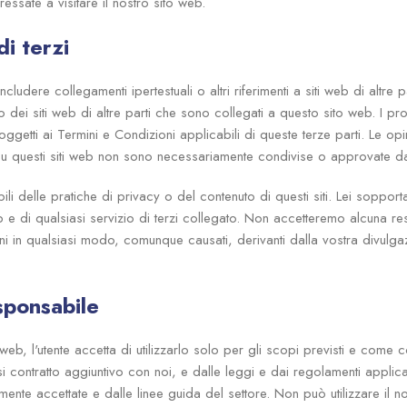
essate a visitare il nostro sito web.
di terzi
ncludere collegamenti ipertestuali o altri riferimenti a siti web di altre 
 dei siti web di altre parti che sono collegati a questo sito web. I prodo
oggetti ai Termini e Condizioni applicabili di queste terze parti. Le opi
u questi siti web non sono necessariamente condivise o approvate da
delle pratiche di privacy o del contenuto di questi siti. Lei sopporta tu
web e di qualsiasi servizio di terzi collegato. Non accetteremo alcuna re
ni in qualsiasi modo, comunque causati, derivanti dalla vostra divulgaz
esponsabile
 web, l'utente accetta di utilizzarlo solo per gli scopi previsti e come
i contratto aggiuntivo con noi, e dalle leggi e dai regolamenti applica
mente accettate e dalle linee guida del settore. Non può utilizzare il no