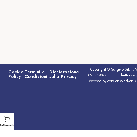
Copyright © Surgelò Srl. P.I
Cookie
Termini e
Dichiarazione
02718380781 Tutti i diritti riserv
Policy
Condizioni
sulla Privacy
Website by conSenso advertis
Menu
Carrello