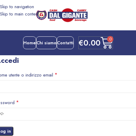
Skip to navigation
Skip to main content
0
€
0.00
Home
Chi siamo
Contatti
ccedi
*
me utente o indirizzo email
*
assword
Log in