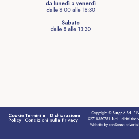
da lunedì a venerdì
dalle 8:00 alle 18:30
Sabato
dalle 8 alle 13:30
Copyright © Surgelò Srl. P.I
Cookie
Termini e
Dichiarazione
02718380781 Tutti i diritti riserv
Policy
Condizioni
sulla Privacy
Website by conSenso advertis