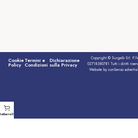
Copyright © Surgelò Srl. P.I
Cookie
Termini e
Dichiarazione
02718380781 Tutti i diritti riserv
Policy
Condizioni
sulla Privacy
Website by conSenso advertis
Menu
Carrello