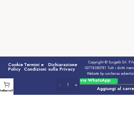
Copyright © Surgelò Srl. P.I
Cookie
Termini e
Dichiarazione
02718380781 Tutti i diritti riserv
Policy
Condizioni
sulla Privacy
Website by conSenso advertis
Santero
Ordina via WhatsApp
€
3.65
958
Aggiungi al carre
Mimosa
Menu
Carrello