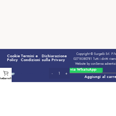
Copyright © Surgelò Srl. P.I
Cookie
Termini e
Dichiarazione
02718380781 Tutti i diritti riserv
Policy
Condizioni
sulla Privacy
Website by conSenso advertis
Ordina via WhatsApp
€
5.90
Shampoo
Aggiungi al carre
Menu
Carrello