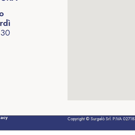
to
rdì
:30
vacy
Copyright © Surgelò Srl. P.IVA 02718380