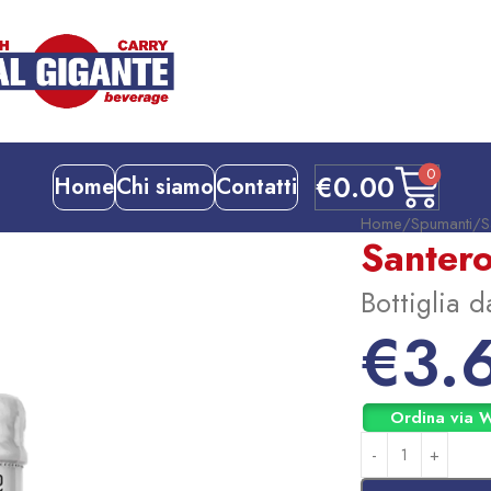
0
€
0.00
Home
Chi siamo
Contatti
Home
Spumanti
S
Santero
Bottiglia d
€
3.
Ordina via 