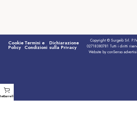
Copyright © Surgelò Srl. P.I
Cookie
Termini e
Dichiarazione
02718380781 Tutti i diritti riserv
Policy
Condizioni
sulla Privacy
Website by conSenso advertis
Menu
Carrello