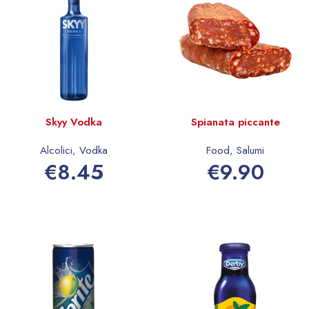
Skyy Vodka
Spianata piccante
Alcolici
,
Vodka
Food
,
Salumi
€
8.45
€
9.90
Aggiungi al carrello
Seleziona opzioni