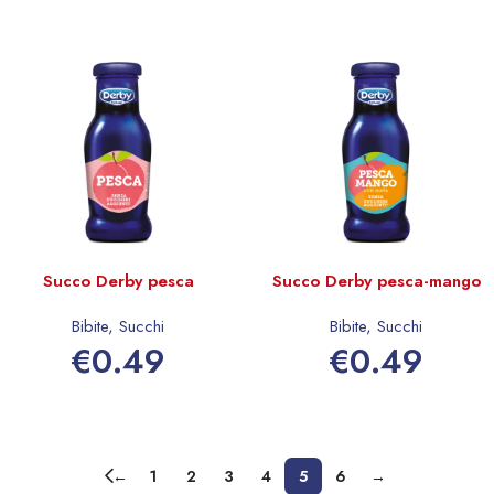
Succo Derby pesca
Succo Derby pesca-mango
Bibite
,
Succhi
Bibite
,
Succhi
€
0.49
€
0.49
Aggiungi al carrello
Aggiungi al carrello
←
1
2
3
4
5
6
→