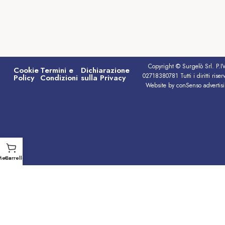
Copyright © Surgelò Srl. P.I
Cookie
Termini e
Dichiarazione
02718380781 Tutti i diritti riserv
Policy
Condizioni
sulla Privacy
Website by conSenso advertis
Menu
Carrello