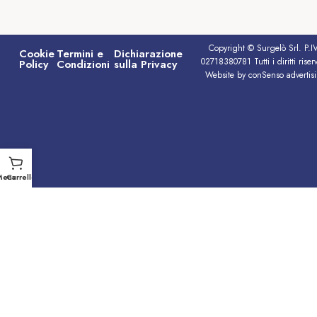
Copyright © Surgelò Srl. P.I
Cookie
Termini e
Dichiarazione
02718380781 Tutti i diritti riserv
Policy
Condizioni
sulla Privacy
Website by conSenso advertis
Menu
Carrello