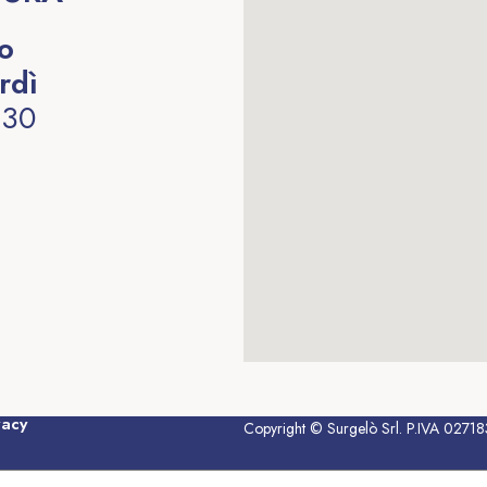
to
rdì
:30
vacy
Copyright © Surgelò Srl. P.IVA 02718380