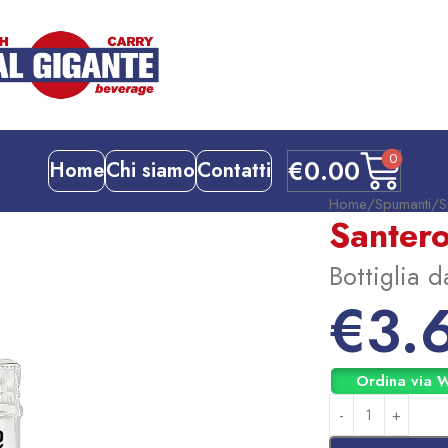
0
€
0.00
Home
Chi siamo
Contatti
Home
Spumanti
S
Santero
Bottiglia d
€
3.
Ordina via 