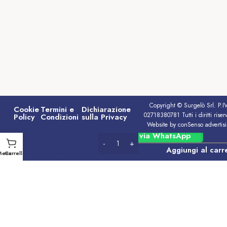
Copyright © Surgelò Srl. P.I
Cookie
Termini e
Dichiarazione
02718380781 Tutti i diritti riserv
Policy
Condizioni
sulla Privacy
Website by conSenso advertis
Succo
Ordina via WhatsApp
€
0.49
Derby
Aggiungi al carr
albicocca
Menu
Carrello