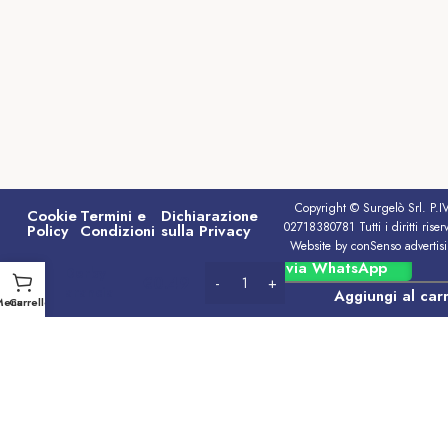
Copyright © Surgelò Srl. P.I
Cookie
Termini e
Dichiarazione
02718380781 Tutti i diritti riserv
Policy
Condizioni
sulla Privacy
Website by conSenso advertis
Succo
Ordina via WhatsApp
Derby
€
0.49
arancia
Aggiungi al carr
Menu
Carrello
rossa