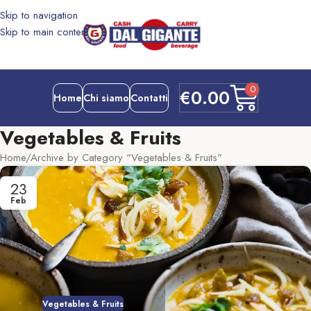
Skip to navigation
Skip to main content
0
€
0.00
Home
Chi siamo
Contatti
Vegetables & Fruits
Home
Archive by Category "Vegetables & Fruits"
23
Feb
Vegetables & Fruits