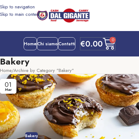
Skip to navigation
Skip to main content
0
€
0.00
Home
Chi siamo
Contatti
Bakery
Home
Archive by Category "Bakery"
01
Mar
Bakery