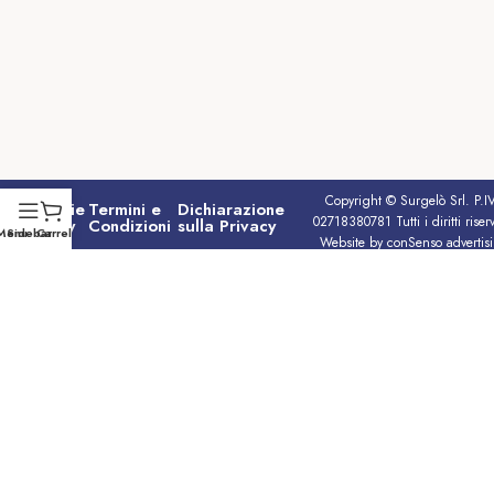
Copyright © Surgelò Srl. P.I
Cookie
Termini e
Dichiarazione
02718380781 Tutti i diritti riserv
Policy
Condizioni
sulla Privacy
Menu
Sidebar
Carrello
Website by conSenso advertis