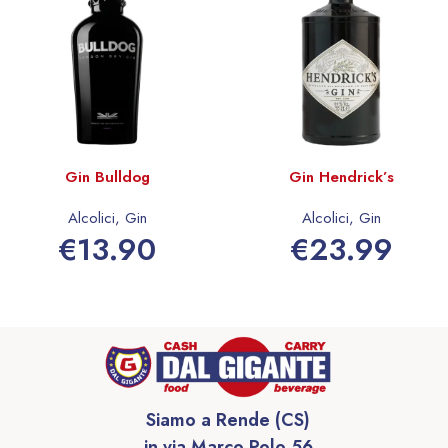
Gin Bulldog
Gin Hendrick’s
Alcolici
,
Gin
Alcolici
,
Gin
€
13.90
€
23.99
Aggiungi al carrello
Aggiungi al carrello
Siamo a Rende (CS)
in via Marco Polo 56