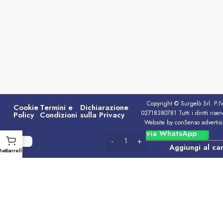
Copyright © Surgelò Srl. P.I
Cookie
Termini e
Dichiarazione
02718380781 Tutti i diritti riserv
Policy
Condizioni
sulla Privacy
Website by conSenso advertis
Tronchetti
Ordina via WhatsApp
€
13.25
legno Il
Aggiungi al car
Faggetto
Menu
Carrello