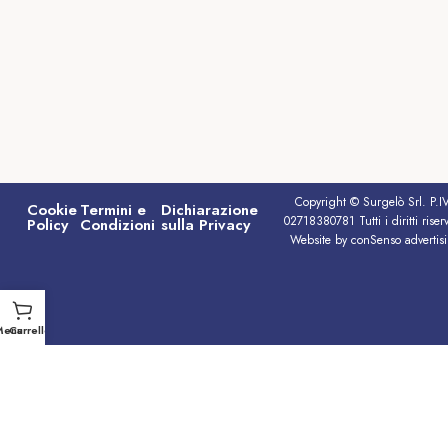
Copyright © Surgelò Srl. P.I
Cookie
Termini e
Dichiarazione
02718380781 Tutti i diritti riserv
Policy
Condizioni
sulla Privacy
Website by conSenso advertis
Menu
Carrello