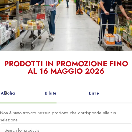
Qualità e
PRODOTTI IN PROMOZIONE FINO
AL 16 MAGGIO 2026
Convenienza
al tuo servizio
Alcolici
Bibite
Birre
Non è stato trovato nessun prodotto che corrisponde alla tua
selezione.