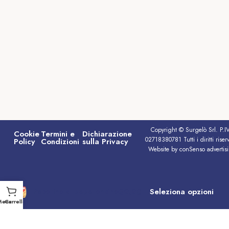
Copyright © Surgelò Srl. P.I
Cookie
Termini e
Dichiarazione
02718380781 Tutti i diritti riserv
Policy
Condizioni
sulla Privacy
Website by conSenso advertis
€
9.90
Seleziona opzioni
Pecorino al peperoncino
Menu
Carrello