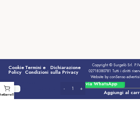
Copyright © Surgelò Srl. P.I
Cookie
Termini e
Dichiarazione
02718380781 Tutti i diritti riserv
Policy
Condizioni
sulla Privacy
Website by conSenso advertis
Ichnusa
Ordina via WhatsApp
€
24.50
Non
Aggiungi al carr
Filtrata
Menu
Carrello