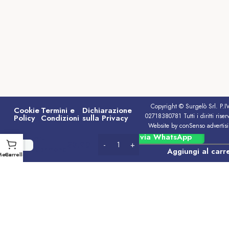
Copyright © Surgelò Srl. P.I
Cookie
Termini e
Dichiarazione
02718380781 Tutti i diritti riserv
Policy
Condizioni
sulla Privacy
Website by conSenso advertis
Ordina via WhatsApp
Gin
€
8.90
Richmond
Aggiungi al carre
Menu
Carrello