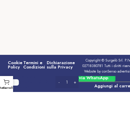
Copyright © Surgelò Srl. P.I
Cookie
Termini e
Dichiarazione
02718380781 Tutti i diritti riserv
Policy
Condizioni
sulla Privacy
Website by conSenso advertis
Delizia al
Ordina via WhatsApp
€
1.95
limone
Aggiungi al carre
Macrì
Menu
Carrello