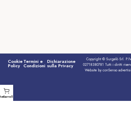
Copyright © Surgelò Srl. P.I
Cookie
Termini e
Dichiarazione
02718380781 Tutti i diritti riserv
Policy
Condizioni
sulla Privacy
Website by conSenso advertis
Menu
Carrello