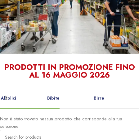
Qualità e
PRODOTTI IN PROMOZIONE FINO
AL 16 MAGGIO 2026
Convenienza
al tuo servizio
Alcolici
Bibite
Birre
Non è stato trovato nessun prodotto che corrisponde alla tua
selezione.