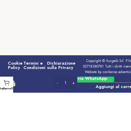
Copyright © Surgelò Srl. P.I
Cookie
Termini e
Dichiarazione
02718380781 Tutti i diritti riserv
Policy
Condizioni
sulla Privacy
Website by conSenso advertis
Cuffie
Ordina via WhatsApp
€
14.59
per
Aggiungi al carre
doccia
Menu
Carrello