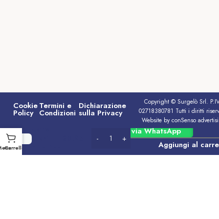
Copyright © Surgelò Srl. P.I
Cookie
Termini e
Dichiarazione
02718380781 Tutti i diritti riserv
Policy
Condizioni
sulla Privacy
Website by conSenso advertis
Caffe
Ordina via WhatsApp
€
8.95
grani
Aggiungi al carre
Elite Red
Menu
Carrello