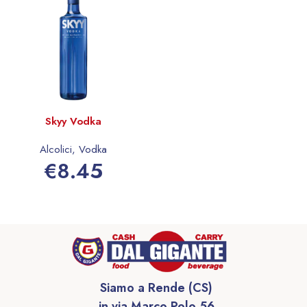
Skyy Vodka
Alcolici
,
Vodka
€
8.45
Aggiungi al carrello
Siamo a Rende (CS)
in via Marco Polo 56