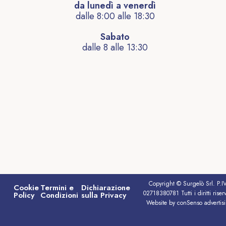
da lunedì a venerdì
dalle 8:00 alle 18:30
Sabato
dalle 8 alle 13:30
Copyright © Surgelò Srl. P.I
Cookie
Termini e
Dichiarazione
02718380781 Tutti i diritti riserv
Policy
Condizioni
sulla Privacy
Website by conSenso advertis