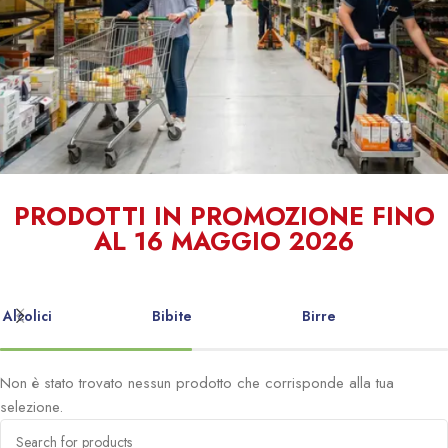
Qualità e
PRODOTTI IN PROMOZIONE FINO
AL 16 MAGGIO 2026
Convenienza
al tuo servizio
Alcolici
Bibite
Birre
Non è stato trovato nessun prodotto che corrisponde alla tua
selezione.