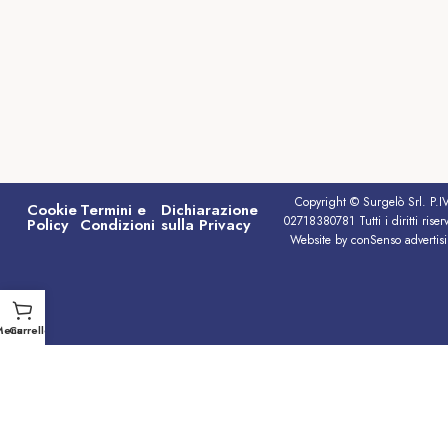
Copyright © Surgelò Srl. P.I
Cookie
Termini e
Dichiarazione
02718380781 Tutti i diritti riserv
Policy
Condizioni
sulla Privacy
Website by conSenso advertis
Menu
Carrello