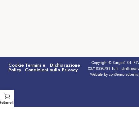
Copyright © Surgelò Srl. P.I
Cookie
Termini e
Dichiarazione
02718380781 Tutti i diritti riserv
Policy
Condizioni
sulla Privacy
Website by conSenso advertis
Menu
Carrello