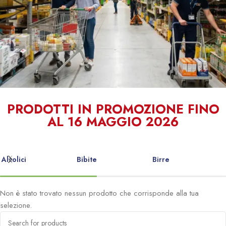
Qualità e
PRODOTTI IN PROMOZIONE FINO
AL 16 MAGGIO 2026
Convenienza
al tuo servizio
Alcolici
Bibite
Birre
Non è stato trovato nessun prodotto che corrisponde alla tua
selezione.