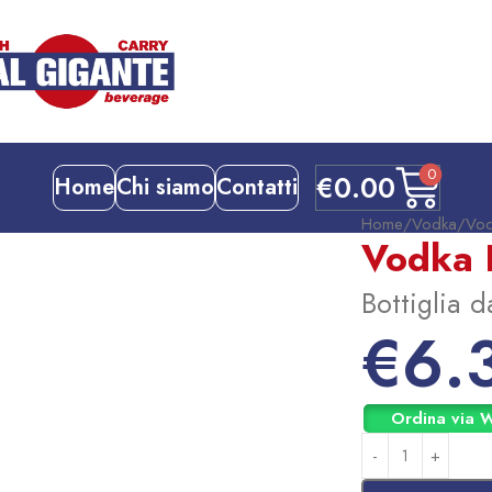
0
€
0.00
Home
Chi siamo
Contatti
Home
Vodka
Vod
Vodka 
Bottiglia d
€
6.
Ordina via 