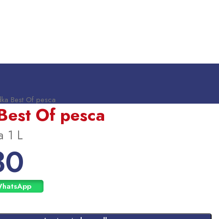
ka Best Of pesca
Best Of pesca
a 1 L
30
WhatsApp