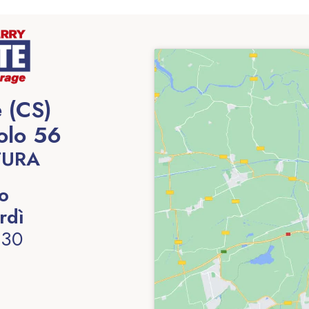
 (CS)
olo 56
TURA
to
rdì
:30