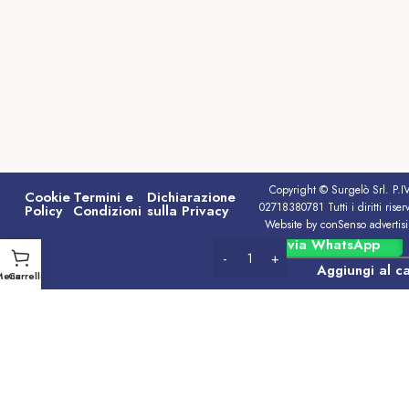
Copyright © Surgelò Srl. P.I
Cookie
Termini e
Dichiarazione
02718380781 Tutti i diritti riserv
Policy
Condizioni
sulla Privacy
Website by conSenso advertis
Vino Cirò
Ordina via WhatsApp
Librandi
€
5.98
Calaonda rosso
Aggiungi al ca
Menu
Carrello
IGT