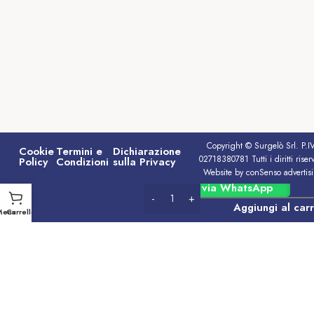
Copyright © Surgelò Srl. P.I
Cookie
Termini e
Dichiarazione
02718380781 Tutti i diritti riserv
Policy
Condizioni
sulla Privacy
Website by conSenso advertis
Vino Cirò
Ordina via WhatsApp
€
2.70
Divino
Aggiungi al carr
rosso DOC
Menu
Carrello