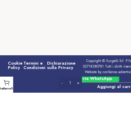
Copyright © Surgelò Srl. P.I
Cookie
Termini e
Dichiarazione
02718380781 Tutti i diritti riserv
Policy
Condizioni
sulla Privacy
Website by conSenso advertis
Succo
Ordina via WhatsApp
€
0.49
Derby
Aggiungi al carr
pompelmo
Menu
Carrello