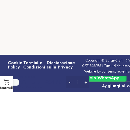
Copyright © Surgelò Srl. P.I
Cookie
Termini e
Dichiarazione
02718380781 Tutti i diritti riserv
Policy
Condizioni
sulla Privacy
Website by conSenso advertis
Salmone
Ordina via WhatsApp
€
24.99
Affumicato
Aggiungi al c
Re Salmone
Menu
Carrello