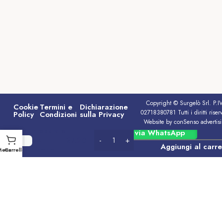
Copyright © Surgelò Srl. P.I
Cookie
Termini e
Dichiarazione
02718380781 Tutti i diritti riserv
Policy
Condizioni
sulla Privacy
Website by conSenso advertis
Preparato
Ordina via WhatsApp
€
7.20
per
Aggiungi al carre
risotto
Menu
Carrello