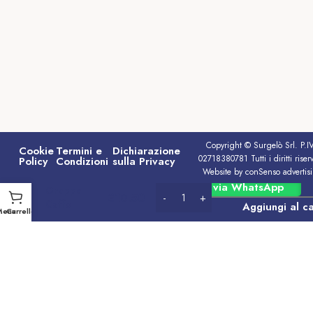
Copyright © Surgelò Srl. P.I
Cookie
Termini e
Dichiarazione
02718380781 Tutti i diritti riserv
Policy
Condizioni
sulla Privacy
Website by conSenso advertis
Vecchia
Ordina via WhatsApp
Grappa
€
10.50
Caffo
Aggiungi al ca
Menu
Carrello
barrique