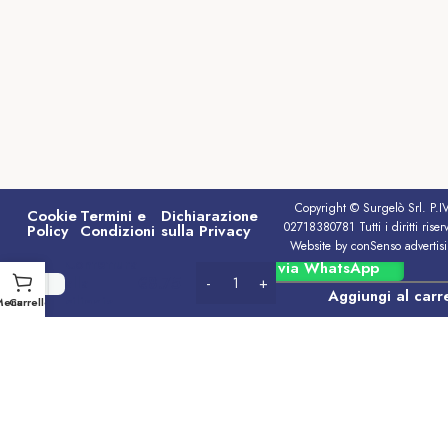
Copyright © Surgelò Srl. P.I
Cookie
Termini e
Dichiarazione
02718380781 Tutti i diritti riserv
Policy
Condizioni
sulla Privacy
Website by conSenso advertis
Confettura
Ordina via WhatsApp
€
8.75
alla
Aggiungi al carre
ciliegia
Menu
Carrello