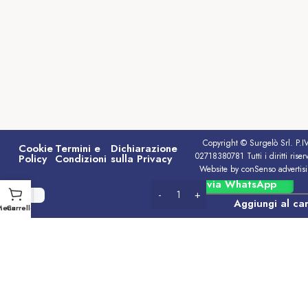
Copyright © Surgelò Srl. P.I
Cookie
Termini e
Dichiarazione
02718380781 Tutti i diritti riserv
Policy
Condizioni
sulla Privacy
Website by conSenso advertis
Cioccolato
Ordina via WhatsApp
€
1.60
Rocher White
Aggiungi al car
Ferrero
Menu
Carrello