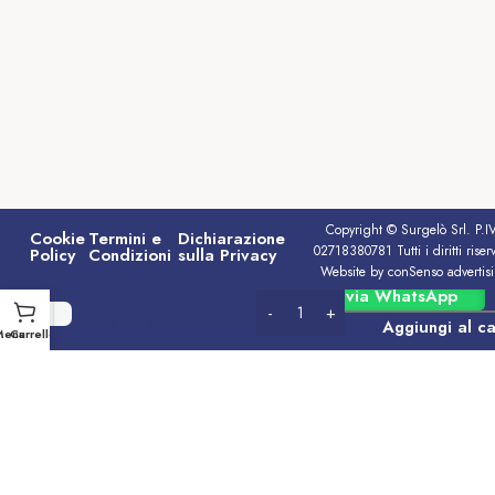
Copyright © Surgelò Srl. P.I
Cookie
Termini e
Dichiarazione
02718380781 Tutti i diritti riserv
Policy
Condizioni
sulla Privacy
Website by conSenso advertis
Cioccolato
Ordina via WhatsApp
Rocher
€
1.60
Macadamia
Aggiungi al ca
Menu
Carrello
Ferrero