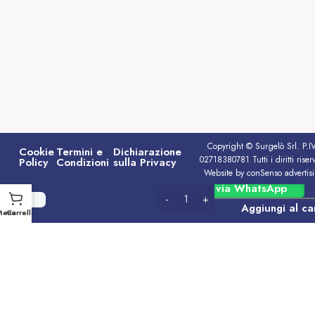
Copyright © Surgelò Srl. P.I
Cookie
Termini e
Dichiarazione
02718380781 Tutti i diritti riserv
Policy
Condizioni
sulla Privacy
Website by conSenso advertis
Cioccolato
Ordina via WhatsApp
Rocher
€
1.60
Caramel
Aggiungi al ca
Menu
Carrello
Ferrero