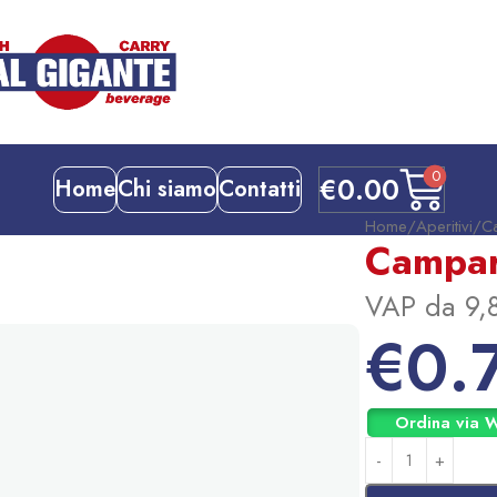
0
€
0.00
Home
Chi siamo
Contatti
Home
Aperitivi
C
Campar
VAP da 9,8
€
0.
Ordina via 