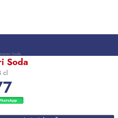
ampari Soda
i Soda
 cl
77
WhatsApp