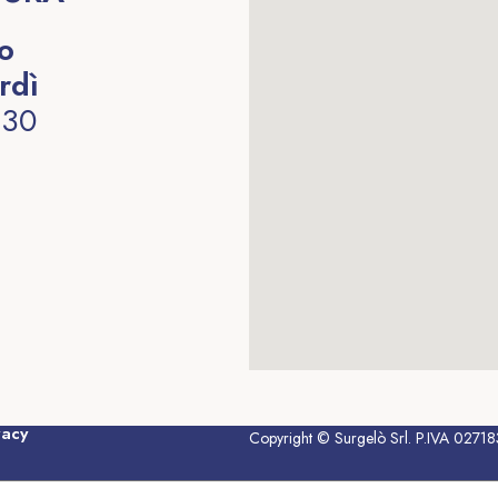
to
rdì
:30
vacy
Copyright © Surgelò Srl. P.IVA 02718380