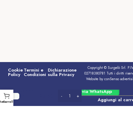
Copyright © Surgelò Srl. P.I
Cookie
Termini e
Dichiarazione
02718380781 Tutti i diritti riserv
Policy
Condizioni
sulla Privacy
Website by conSenso advertis
Calamari
Ordina via WhatsApp
€
6.60
SP.
Aggiungi al carr
Patagonia
Menu
Carrello