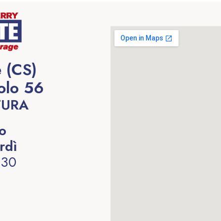
 (CS)
olo 56
TURA
to
rdì
:30