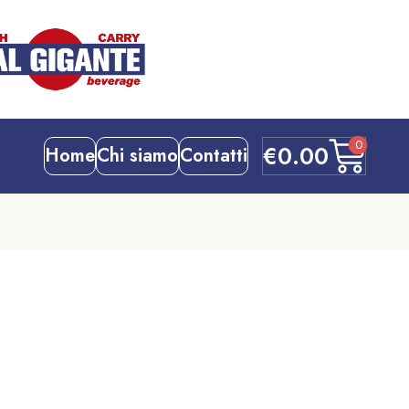
0
€
0.00
Home
Chi siamo
Contatti